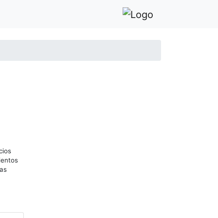
cios
ientos
has