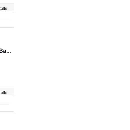
alle
Departamento en alquiler en San Carlos De Bariloche
alle