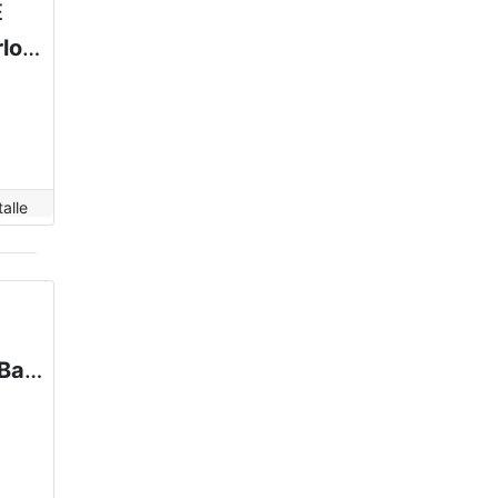
E
Complejo de Cabañas en alquiler en San Carlos De Bariloche
alle
Departamento en alquiler en San Carlos De Bariloche