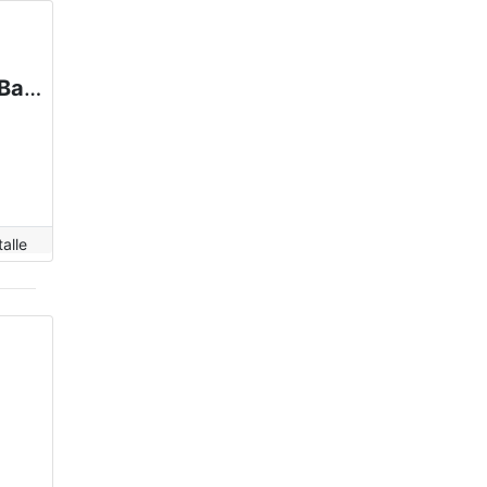
Departamento en alquiler en San Carlos De Bariloche
alle