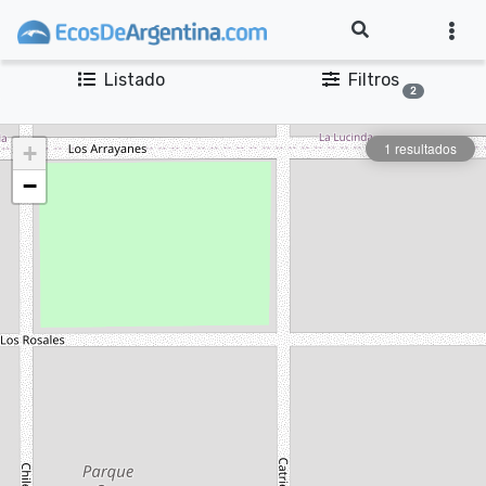
Listado
Filtros
2
1 resultados
+
−