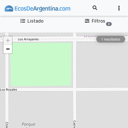
Listado
Filtros
2
1 resultados
+
−