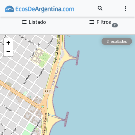
Listado
Filtros
2
2 resultados
+
−