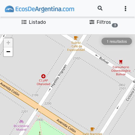
Listado
Filtros
3
1 resultados
+
−