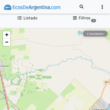
Listado
Filtros
2
4 resultados
+
−