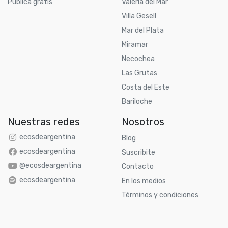
Publicá gratis
Valeria del Mar
Villa Gesell
Mar del Plata
Miramar
Necochea
Las Grutas
Costa del Este
Bariloche
Nuestras redes
Nosotros
ecosdeargentina
Blog
ecosdeargentina
Suscribite
@ecosdeargentina
Contacto
ecosdeargentina
En los medios
Términos y condiciones