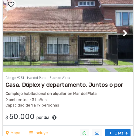
Código 9251 · Mar del Plata · Buenos Aires
Casa, Dúplex y departamento. Juntos o por
separado 2 A 19 PER
Complejo habitacional en alquiler en Mar del Plata
9 ambientes · 3 baños
Capacidad de 1 a 19 personas
50.000
$
por día
Mapa
Incluye
Detalle