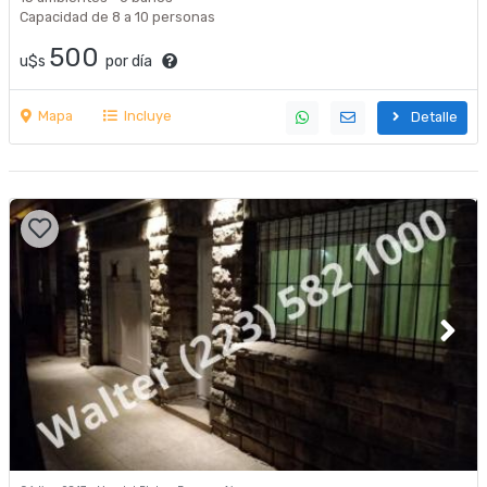
Capacidad de 8 a 10 personas
500
u$s
por día
Mapa
Incluye
Detalle