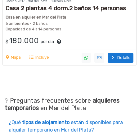
Código 9817 · Mar del Plata · Buenos Aires
Casa 2 plantas 4 dorm.2 baños 14 personas
máximo a 2 cuadras de la terninal
Casa en alquiler en Mar del Plata
ferroautomotora
6 ambientes · 2 baños
Capacidad de 4 a 14 personas
180.000
$
por día
Mapa
Incluye
Detalle
❔ Preguntas frecuentes sobre
alquileres
temporarios
en Mar del Plata
¿Qué
tipos de alojamiento
están disponibles para
alquiler temporario en Mar del Plata?