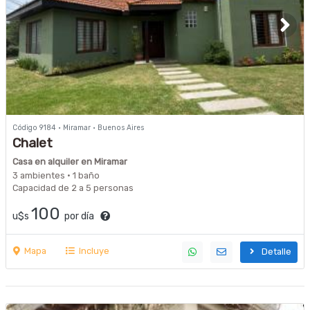
Código 9184 · Miramar · Buenos Aires
Chalet
Casa en alquiler en Miramar
3 ambientes · 1 baño
Capacidad de 2 a 5 personas
100
u$s
por día
Mapa
Incluye
Detalle