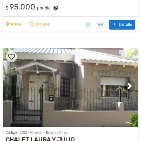
95.000
$
por día
Mapa
Incluye
Detalle
Código 10392 · Miramar · Buenos Aires
CHALET LAURA Y JULIO