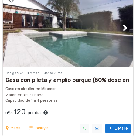
Código 9166 · Miramar · Buenos Aires
Casa con pileta y amplio parque (50% desc en
carpa en Balneario)
Casa en alquiler en Miramar
2 ambientes · 1 baño
Capacidad de 1 a 4 personas
120
u$s
por día
Mapa
Incluye
Detalle