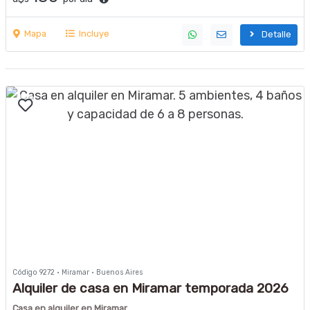
Mapa
Incluye
Detalle
Código 9272 · Miramar · Buenos Aires
Alquiler de casa en Miramar temporada 2026
cerca de la playa
Casa en alquiler en Miramar