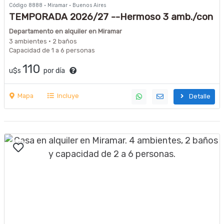
Código 8888 · Miramar · Buenos Aires
TEMPORADA 2026/27 --Hermoso 3 amb./con
cochera fija Frte. al mar
Departamento en alquiler en Miramar
3 ambientes · 2 baños
Capacidad de 1 a 6 personas
110
u$s
por día
Mapa
Incluye
Detalle