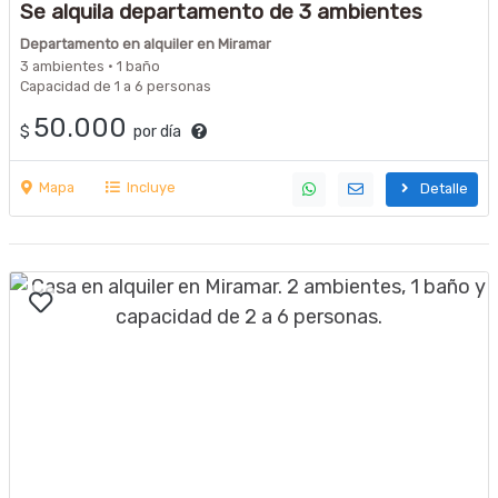
Se alquila departamento de 3 ambientes
sobre la peatonal de Miramar para la
Departamento en alquiler en Miramar
temporada!!!
3 ambientes · 1 baño
Capacidad de 1 a 6 personas
50.000
$
por día
Mapa
Incluye
Detalle