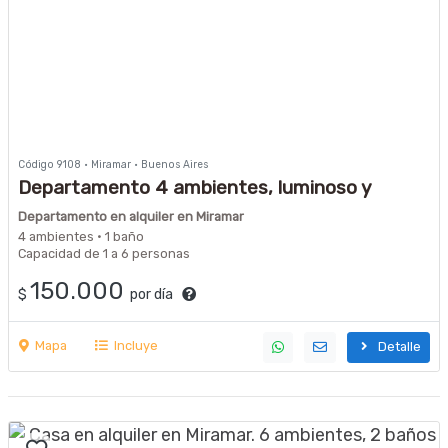
Código 9108 · Miramar · Buenos Aires
Departamento 4 ambientes, luminoso y
excelente ubicación Disponible DICIEMBRE,
Departamento en alquiler en Miramar
FEBRERO y MARZO
4 ambientes · 1 baño
Capacidad de 1 a 6 personas
150.000
$
por día
Mapa
Incluye
Detalle