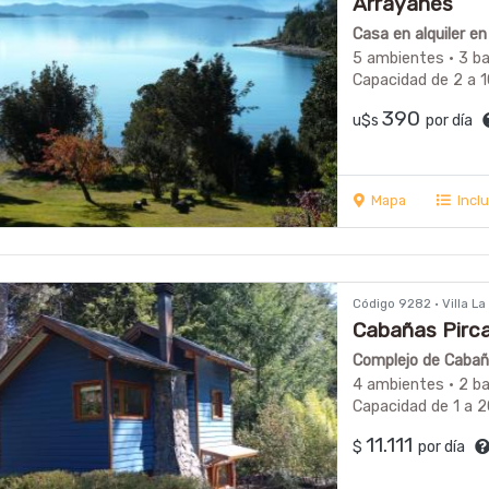
Arrayanes
Casa en alquiler e
5 ambientes · 3 b
Capacidad de 2 a 
390
u$s
por día
Mapa
Incl
Código 9282 · Villa 
Cabañas Pirca
Complejo de Cabaña
4 ambientes · 2 b
Capacidad de 1 a 
11.111
$
por día