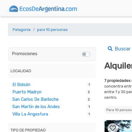
Patagonia
para 10 personas
Buscar
Promociones
Alquil
LOCALIDAD
7 propiedades 
El Bolsón
1
concentra ent
entre 1 y 30 p
Puerto Madryn
2
centro.
San Carlos De Bariloche
2
San Martín de los Andes
1
Para 10 pers
Villa La Angostura
1
TIPO DE PROPIEDAD