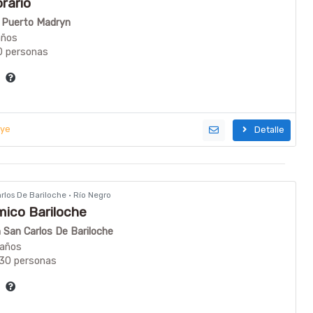
rario
n Puerto Madryn
años
0 personas
ía
uye
Detalle
rlos De Bariloche · Río Negro
ico Bariloche
n San Carlos De Bariloche
baños
 30 personas
ía