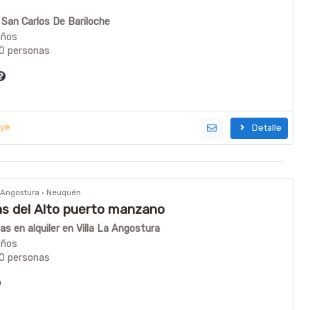
n San Carlos De Bariloche
años
10 personas
uye
Detalle
La Angostura · Neuquén
s del Alto puerto manzano
s en alquiler en Villa La Angostura
años
20 personas