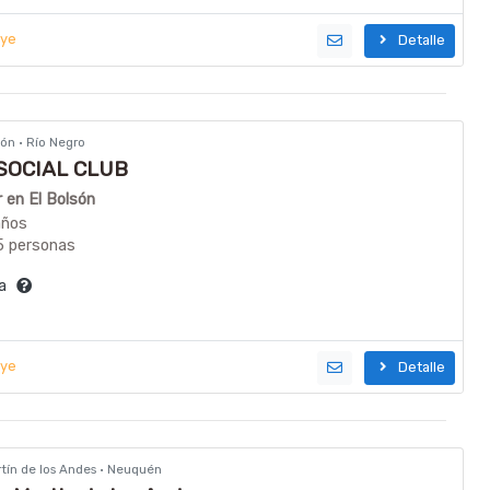
uye
Detalle
lsón · Río Negro
SOCIAL CLUB
r en El Bolsón
años
5 personas
ía
uye
Detalle
rtín de los Andes · Neuquén