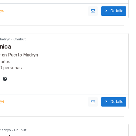
uye
Detalle
 Madryn · Chubut
nica
er en Puerto Madryn
baños
20 personas
ía
uye
Detalle
 Madryn · Chubut