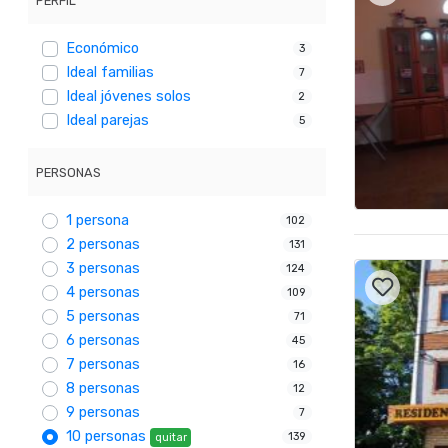
PERFIL
Económico
3
Ideal familias
7
Ideal jóvenes solos
2
Ideal parejas
5
PERSONAS
1 persona
102
2 personas
131
3 personas
124
4 personas
109
5 personas
71
6 personas
45
7 personas
16
8 personas
12
9 personas
7
10 personas
139
quitar