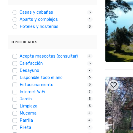
Casas y cabañas
3
Aparts y complejos
1
Hoteles y hosterías
3
COMODIDADES
Acepta mascotas (consultar)
4
Calefacción
5
Desayuno
2
Disponible todo el año
6
Estacionamiento
5
Internet WiFi
7
Jardín
5
Limpieza
5
Mucama
4
Parrilla
4
Pileta
1