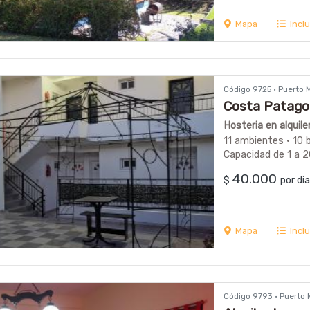
Mapa
Incl
Código 9725 · Puerto
Costa Patago
Hosteria en alquil
11 ambientes · 10 
Capacidad de 1 a 
40.000
$
por d
Mapa
Incl
Código 9793 · Puerto