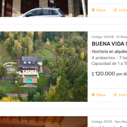
Mapa
Incl
Código 10098 · El Bo
BUENA VIDA 
Hosteria en alquile
4 ambientes · 7 b
Capacidad de 1 a 1
120.000
$
por d
Mapa
Incl
Código 10175 · San Ma