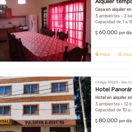
Alquiler tempo
Casa en alquiler e
3 ambientes · 2 b
Capacidad de 1 a 1
60.000
$
por d
Mapa
Incl
Código 10029 · San Ca
Hotel Panorám
Hotel en alquiler e
3 ambientes · 12 
Capacidad de 10 a
80.000
$
por d