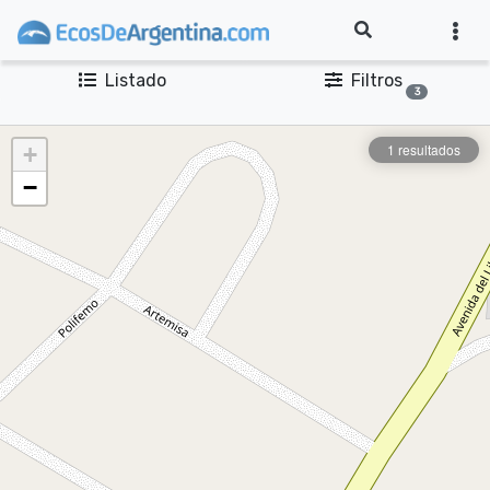
Listado
Filtros
3
1 resultados
+
−