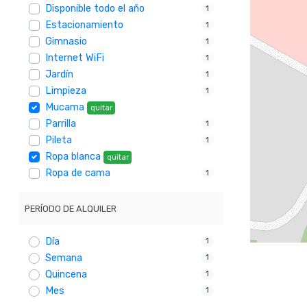
Disponible todo el año
1
Estacionamiento
1
Gimnasio
1
Internet WiFi
1
Jardín
1
Limpieza
1
Mucama
quitar
Parrilla
1
Pileta
1
Ropa blanca
quitar
Ropa de cama
1
PERÍODO DE ALQUILER
Día
1
Semana
1
Quincena
1
Mes
1