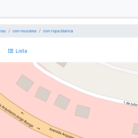
nas
con mucama
con ropa blanca
Lista