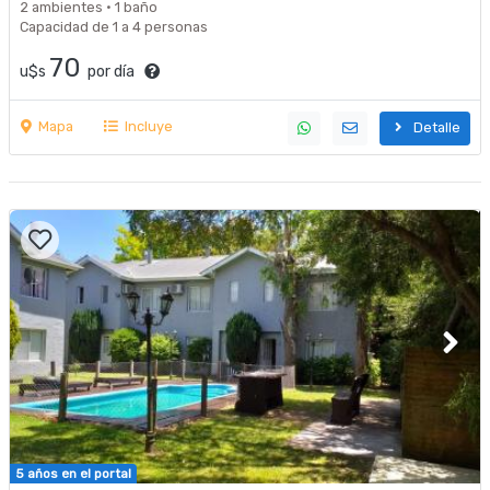
2 ambientes · 1 baño
Capacidad de 1 a 4 personas
70
u$s
por día
Mapa
Incluye
Detalle
5 años en el portal