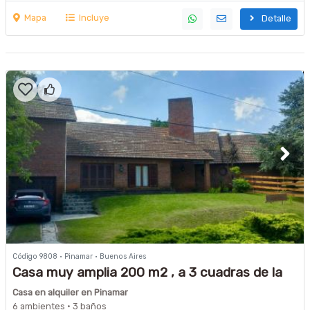
Mapa
Incluye
Detalle
Código 9808 · Pinamar · Buenos Aires
Casa muy amplia 200 m2 , a 3 cuadras de la
playa y 3 del centro, Libertador y Sirena
Casa en alquiler en Pinamar
6 ambientes · 3 baños