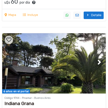
60
u$s
por día
Mapa
Incluye
Detalle
6 años en el portal
Código 9744 · Pinamar · Buenos Aires
Indiana Grana