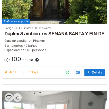
4 años en el portal
Código 3304 · Pinamar · Buenos Aires
Duplex 3 ambientes SEMANA SANTA Y FIN DE
SEMANA LARGOS
Casa en alquiler en Pinamar
3 ambientes · 2 baños
Capacidad de 1 a 5 personas
100
u$s
por día
Mapa
Incluye
Detalle