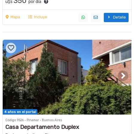
350
u$s
por día
Mapa
Incluye
Detalle
4 años en el portal
Código 9526 · Pinamar · Buenos Aires
Casa Departamento Duplex