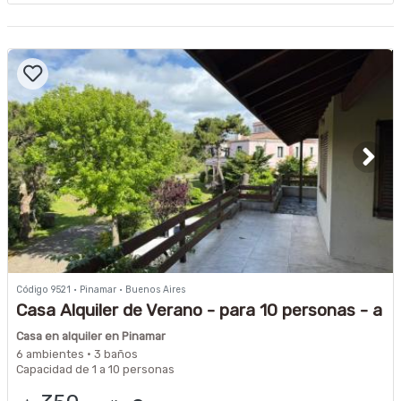
Código 9521 · Pinamar · Buenos Aires
Casa Alquiler de Verano - para 10 personas - a
200 metros de la playa y 400 metros de
Casa en alquiler en Pinamar
Buenge
6 ambientes · 3 baños
Capacidad de 1 a 10 personas