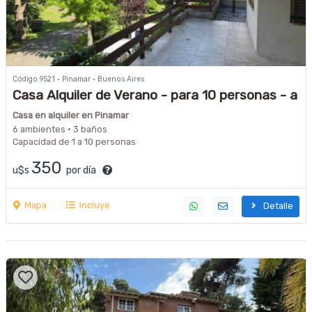
Código 9521 · Pinamar · Buenos Aires
Casa Alquiler de Verano - para 10 personas - a
200 metros de la playa y 400 metros de
Casa en alquiler en Pinamar
Buenge
6 ambientes · 3 baños
Capacidad de 1 a 10 personas
350
u$s
por día
Mapa
Incluye
Detalle