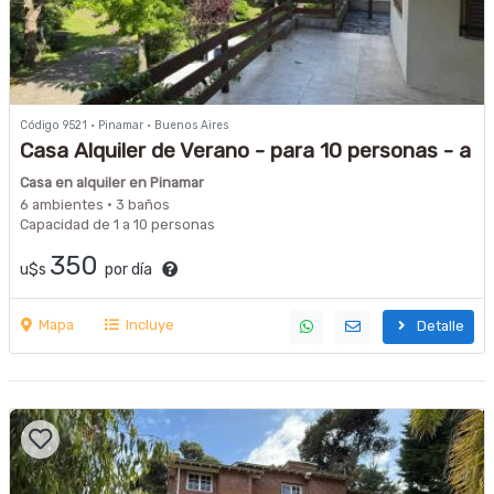
Código 9521 · Pinamar · Buenos Aires
Casa Alquiler de Verano - para 10 personas - a
200 metros de la playa y 400 metros de
Casa en alquiler en Pinamar
Buenge
6 ambientes · 3 baños
Capacidad de 1 a 10 personas
350
u$s
por día
Mapa
Incluye
Detalle