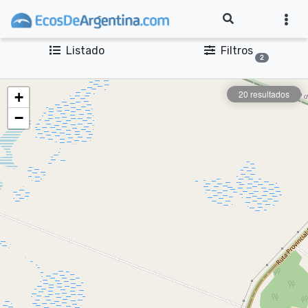
Listado
Filtros
2
20 resultados
+
−