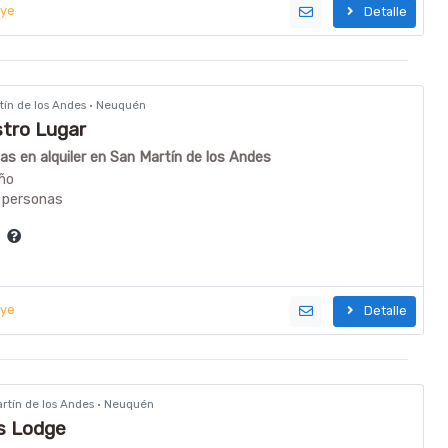
uye
Detalle
rtín de los Andes · Neuquén
tro Lugar
s en alquiler en San Martín de los Andes
ño
 personas
a
uye
Detalle
artín de los Andes · Neuquén
s Lodge