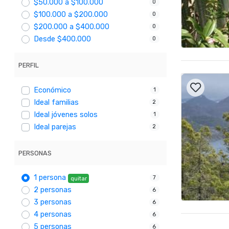
$50.000 a $100.000
0
$100.000 a $200.000
0
$200.000 a $400.000
0
Desde $400.000
0
PERFIL
Económico
1
Ideal familias
2
Ideal jóvenes solos
1
Ideal parejas
2
PERSONAS
1 persona
7
quitar
2 personas
6
3 personas
6
4 personas
6
5 personas
6