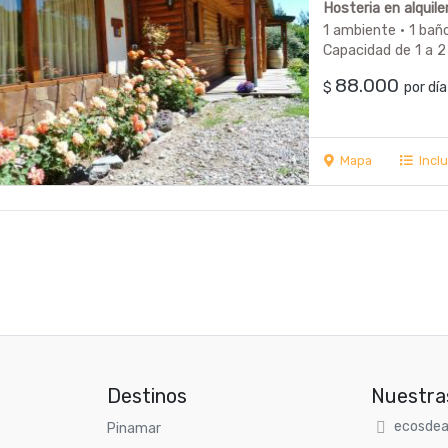
Hosteria en alquil
1 ambiente · 1 bañ
Capacidad de 1 a 2
88.000
$
por d
Mapa
Incl
Destinos
Nuestra
ecosdea
Pinamar