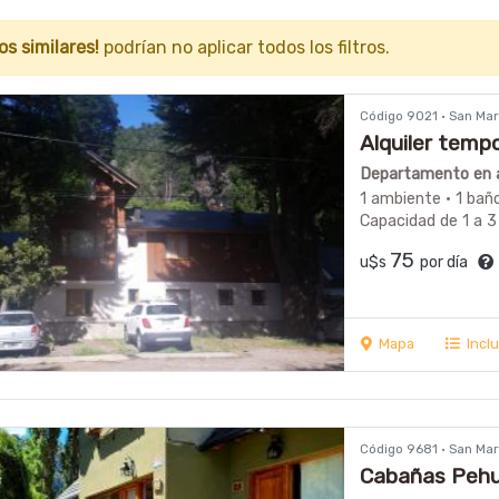
os similares!
podrían no aplicar todos los filtros.
Código 9021 · San Ma
Alquiler tempo
Departamento en al
1 ambiente · 1 bañ
Capacidad de 1 a 3
75
u$s
por día
Mapa
Incl
Código 9681 · San Ma
Cabañas Peh