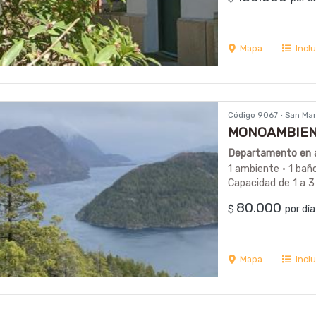
Mapa
Incl
Código 9067 · San Ma
MONOAMBIENT
CENTRO -
Departamento en al
1 ambiente · 1 bañ
Capacidad de 1 a 3
80.000
$
por d
Mapa
Incl