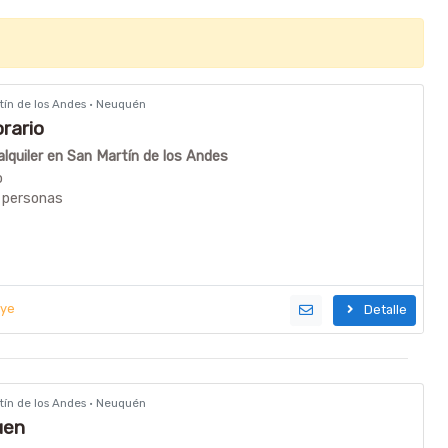
rtín de los Andes · Neuquén
rario
quiler en San Martín de los Andes
o
 personas
uye
Detalle
rtín de los Andes · Neuquén
uen