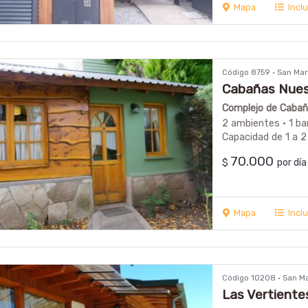
Mapa
Incl
Código 8759 · San Ma
Cabañas Nues
Complejo de Cabaña
2 ambientes · 1 ba
Capacidad de 1 a 2
70.000
$
por dí
Mapa
Incl
Código 10208 · San M
Las Vertiente