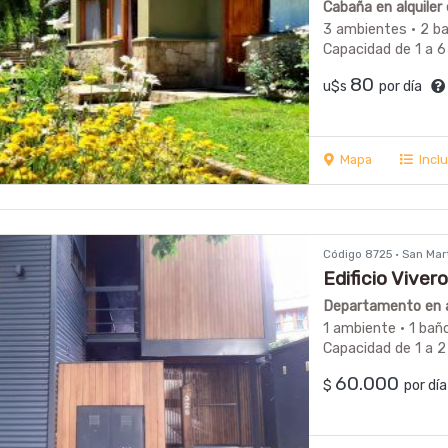
Cabaña en alquiler
3 ambientes · 2 b
Capacidad de 1 a 6
80
u$s
por día
Mapa
Incl
Código 8725 · San Ma
Edificio Vivero
Departamento en al
1 ambiente · 1 bañ
Capacidad de 1 a 2
60.000
$
por d