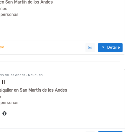
 en San Martín de los Andes
años
 personas
uye
Detalle
rtín de los Andes · Neuquén
 II
quiler en San Martín de los Andes
o
 personas
ía