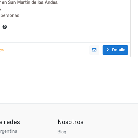
er en San Martín de los Andes
o
 personas
ía
uye
Detalle
s redes
Nosotros
rgentina
Blog