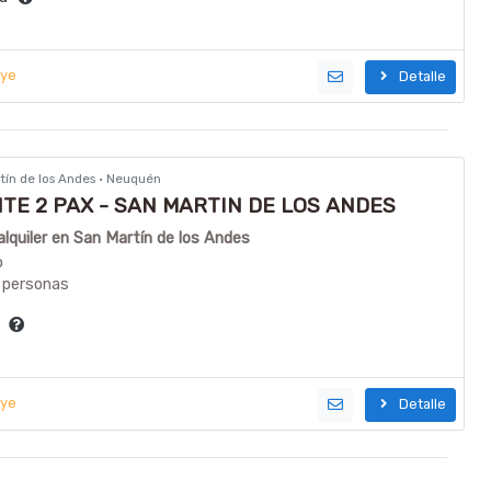
uye
Detalle
rtín de los Andes · Neuquén
E 2 PAX - SAN MARTIN DE LOS ANDES
quiler en San Martín de los Andes
o
 personas
ía
uye
Detalle