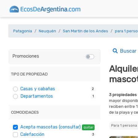
Patagonia
Neuquén
San Martín de los Andes
para 1 pers
Buscar
Promociones
Alquil
TIPO DE PROPIEDAD
mascot
Casas y cabañas
2
3 propiedades 
Departamentos
1
mayor disponib
reciben entre 
COMODIDADES
de la playa y c
Para 1 person
Acepta mascotas (consultar)
quitar
Calefacción
3