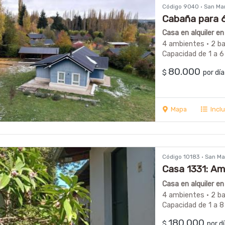
Código 9040 · San Ma
Cabaña para 6
Casa en alquiler e
4 ambientes · 2 b
Capacidad de 1 a 6
80.000
$
por d
Mapa
Incl
Código 10183 · San M
Casa 1331: Am
los Andes
Casa en alquiler e
4 ambientes · 2 b
Capacidad de 1 a 8
180.000
$
por 