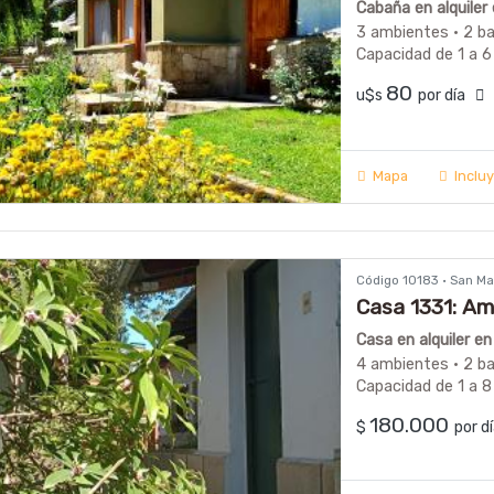
Cabaña en alquiler
3 ambientes · 2 b
Capacidad de 1 a 6
80
u$s
por día
Mapa
Inclu
Código 10183 · San M
Casa 1331: Am
los Andes
Casa en alquiler e
4 ambientes · 2 b
Capacidad de 1 a 8
180.000
$
por 