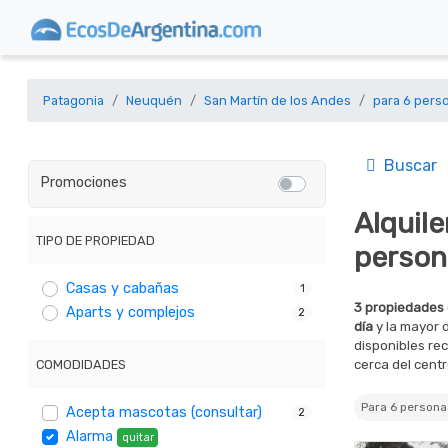
Patagonia
Neuquén
San Martín de los Andes
para 6 pers
Buscar
Promociones
Alquil
TIPO DE PROPIEDAD
person
Casas y cabañas
1
3 propiedades 
Aparts y complejos
2
día
y la mayor 
disponibles re
COMODIDADES
cerca del centr
Para 6 perso
Acepta mascotas (consultar)
2
Alarma
quitar