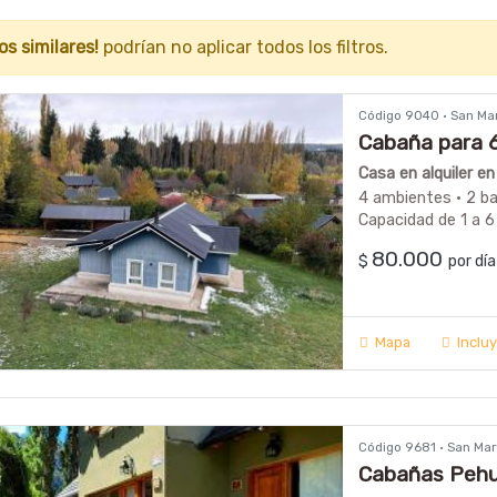
os similares!
podrían no aplicar todos los filtros.
Código 9040 · San Ma
Cabaña para 6
Casa en alquiler e
4 ambientes · 2 b
Capacidad de 1 a 6
80.000
$
por d
Mapa
Inclu
Código 9681 · San Ma
Cabañas Peh