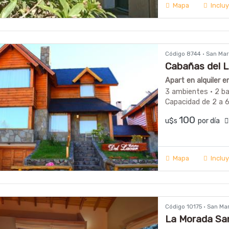
Mapa
Inclu
Código 8744 · San Ma
Cabañas del 
Apart en alquiler 
3 ambientes · 2 b
Capacidad de 2 a 
100
u$s
por día
Mapa
Inclu
Código 10175 · San Ma
La Morada San