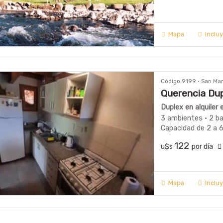
Mapa
Inclu
Código 9199 · San Ma
Querencia Du
Duplex en alquiler
3 ambientes · 2 b
Capacidad de 2 a 
122
u$s
por día
Mapa
Inclu