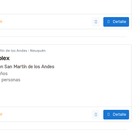
ye
Detalle
rtín de los Andes · Neuquén
plex
 en San Martín de los Andes
años
6 personas
ye
Detalle