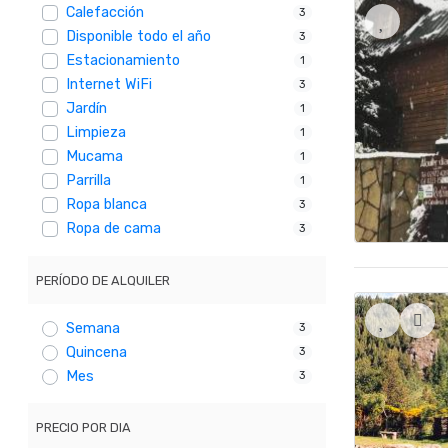
Calefacción
3
Disponible todo el año
3
Estacionamiento
1
Internet WiFi
3
Jardín
1
Limpieza
1
Mucama
1
Parrilla
1
Ropa blanca
3
Ropa de cama
3
PERÍODO DE ALQUILER
Semana
3
Quincena
3
Mes
3
PRECIO POR DIA