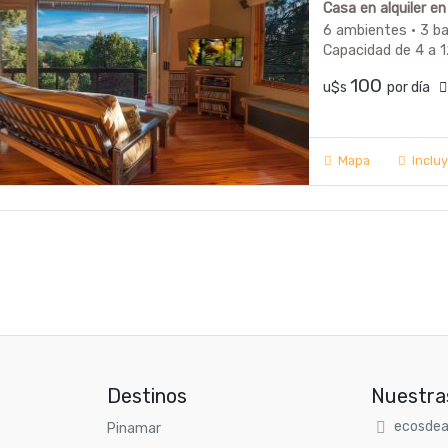
Casa en alquiler e
6 ambientes · 3 b
Capacidad de 4 a 
100
u$s
por día
Mapa
Inclu
Destinos
Nuestra
ecosdea
Pinamar