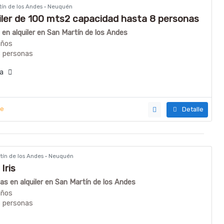
rtín de los Andes · Neuquén
iler de 100 mts2 capacidad hasta 8 personas
en alquiler en San Martín de los Andes
años
8 personas
día
ye
Detalle
rtín de los Andes · Neuquén
Iris
s en alquiler en San Martín de los Andes
años
6 personas