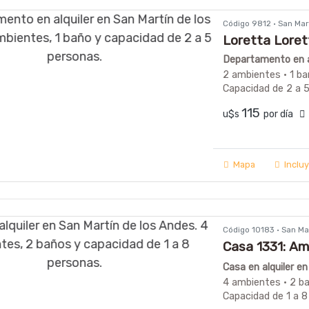
Código 9812 · San Ma
Loretta Loret
Departamento en al
2 ambientes · 1 ba
Capacidad de 2 a 
115
u$s
por día
Mapa
Inclu
Código 10183 · San M
Casa 1331: Am
los Andes
Casa en alquiler e
4 ambientes · 2 b
Capacidad de 1 a 8