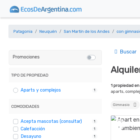
Patagonia
Neuquén
San Martín de los Andes
con gimnasi
Buscar
Promociones
Alquil
TIPO DE PROPIEDAD
1 propiedad en
Aparts y complejos
1
aparts, comple
Gimnasio
COMODIDADES
Acepta mascotas (consultar)
1
Calefacción
1
Desayuno
1