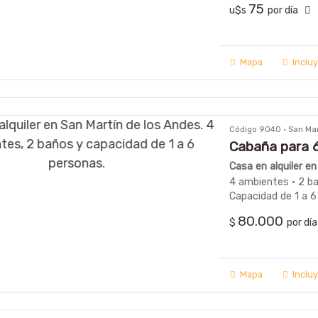
75
u$s
por día
Mapa
Inclu
Código 9040 · San Ma
Cabaña para 6
Casa en alquiler e
4 ambientes · 2 b
Capacidad de 1 a 6
80.000
$
por d
Mapa
Inclu