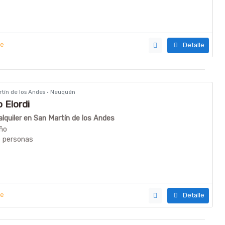
ye
Detalle
rtín de los Andes · Neuquén
 Elordi
quiler en San Martín de los Andes
ño
5 personas
ye
Detalle