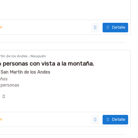
ye
Detalle
rtín de los Andes · Neuquén
 personas con vista a la montaña.
n San Martín de los Andes
años
 personas
ía
ye
Detalle