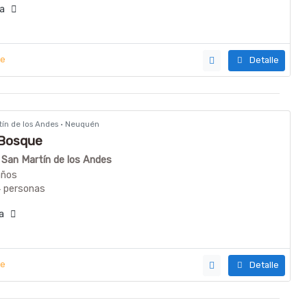
día
ye
Detalle
rtín de los Andes · Neuquén
 Bosque
n San Martín de los Andes
años
4 personas
ía
ye
Detalle