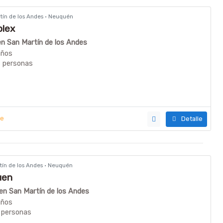
rtín de los Andes · Neuquén
plex
 en San Martín de los Andes
años
6 personas
ye
Detalle
rtín de los Andes · Neuquén
uen
 en San Martín de los Andes
años
 personas