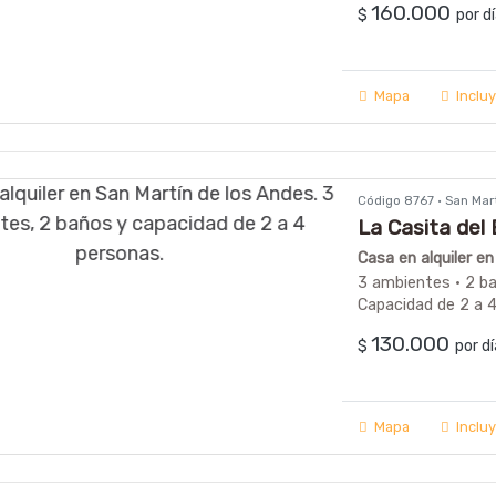
160.000
$
por 
Mapa
Inclu
Código 8767 · San Ma
La Casita del
Casa en alquiler e
3 ambientes · 2 b
Capacidad de 2 a 
130.000
$
por d
Mapa
Inclu