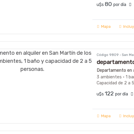
80
u$s
por día
Mapa
Inclu
Código 9809 · San Ma
departamento
Departamento en al
3 ambientes · 1 ba
Capacidad de 2 a 
122
u$s
por día
Mapa
Inclu