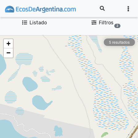
Listado
Filtros
2
5 resultados
+
−