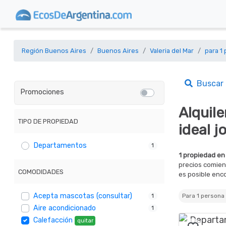
Región Buenos Aires
Buenos Aires
Valeria del Mar
para 1
Buscar
Promociones
Alquile
TIPO DE PROPIEDAD
ideal j
Departamentos
1
1 propiedad en 
precios comie
COMODIDADES
es posible enco
Acepta mascotas (consultar)
Para 1 person
1
Aire acondicionado
1
Calefacción
quitar