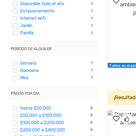
Disponible todo el año
1
Estacionamiento
1
Internet WiFi
1
Jardín
1
Parrilla
1
PERÍODO DE ALQUILER
Semana
1
7 años en el por
Quincena
1
Mes
1
PRECIO POR DIA
¡Resultad
Hasta $50.000
0
$50.000 a $100.000
0
$100.000 a $200.000
0
$200.000 a $400.000
0