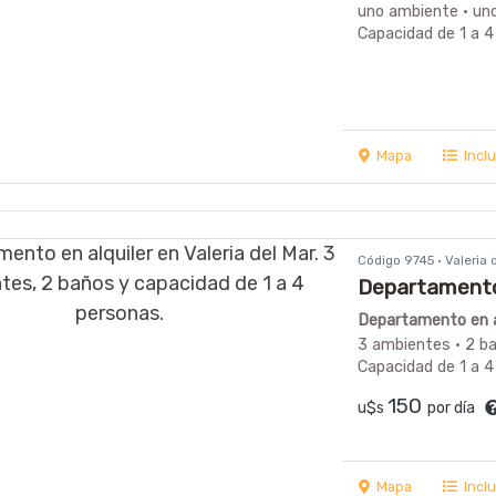
uno ambiente · un
Capacidad de 1 a 4
Mapa
Incl
Código 9745 · Valeria
Departamento 
con cochera
Departamento en al
3 ambientes · 2 b
Capacidad de 1 a 4
150
u$s
por día
Mapa
Incl