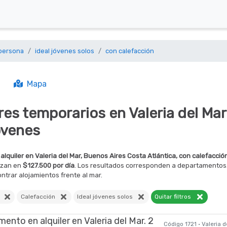
 persona
ideal jóvenes solos
con calefacción
Mapa
res temporarios en Valeria del Ma
ovenes
alquiler en Valeria del Mar, Buenos Aires Costa Atlántica, con calefacció
nzan en
$127.500 por día
. Los resultados corresponden a departamentos.
ntrar alojamientos frente al mar.
a
Calefacción
Ideal jóvenes solos
Quitar filtros
Código 1721 · Valeria 