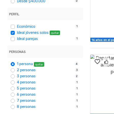
Desde $400.000
0
PERFIL
Económico
1
Ideal jóvenes solos
quitar
Ideal parejas
1
16 años en el po
PERSONAS
1 persona
4
quitar
2 personas
3
3 personas
2
4 personas
1
5 personas
1
6 personas
1
7 personas
1
8 personas
1