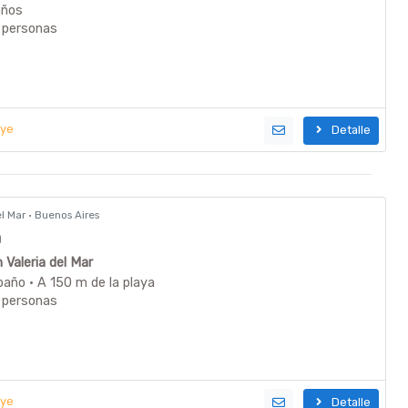
años
 personas
uye
Detalle
del Mar · Buenos Aires
a
n Valeria del Mar
baño · A 150 m de la playa
 personas
uye
Detalle