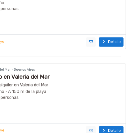
ño
 personas
uye
Detalle
 del Mar · Buenos Aires
en Valeria del Mar
quiler en Valeria del Mar
ño · A 150 m de la playa
 personas
uye
Detalle