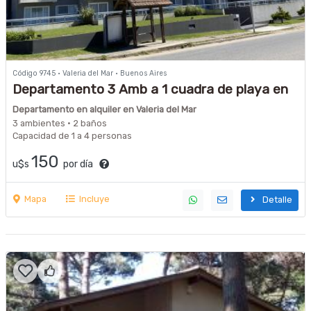
Código 9745 · Valeria del Mar · Buenos Aires
Departamento 3 Amb a 1 cuadra de playa en
Valeria del Mar con cochera
Departamento en alquiler en Valeria del Mar
3 ambientes · 2 baños
Capacidad de 1 a 4 personas
150
u$s
por día
Mapa
Incluye
Detalle