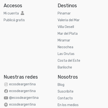
Accesos
Destinos
Mi cuenta
Pinamar
Publicá gratis
Valeria del Mar
Villa Gesell
Mar del Plata
Miramar
Necochea
Las Grutas
Costa del Este
Bariloche
Nuestras redes
Nosotros
ecosdeargentina
Blog
ecosdeargentina
Suscribite
@ecosdeargentina
Contacto
ecosdeargentina
En los medios