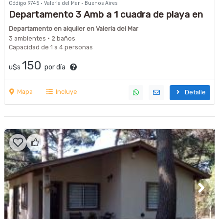
Código 9745 · Valeria del Mar · Buenos Aires
Departamento 3 Amb a 1 cuadra de playa en
Valeria del Mar con cochera
Departamento en alquiler en Valeria del Mar
3 ambientes · 2 baños
Capacidad de 1 a 4 personas
150
u$s
por día
Mapa
Incluye
Detalle