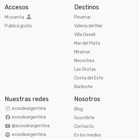
Accesos
Destinos
Mi cuenta
Pinamar
Publicá gratis
Valeria del Mar
Villa Gesell
Mar del Plata
Miramar
Necochea
Las Grutas
Costa del Este
Bariloche
Nuestras redes
Nosotros
ecosdeargentina
Blog
ecosdeargentina
Suscribite
@ecosdeargentina
Contacto
ecosdeargentina
En los medios