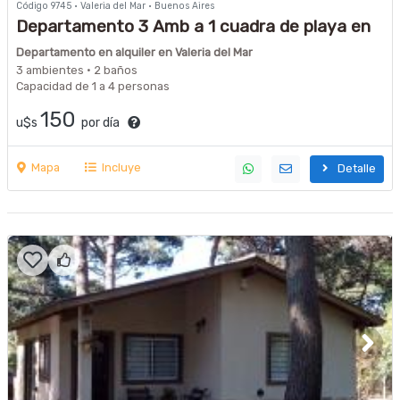
Código 9745 · Valeria del Mar · Buenos Aires
Departamento 3 Amb a 1 cuadra de playa en
Valeria del Mar con cochera
Departamento en alquiler en Valeria del Mar
3 ambientes · 2 baños
Capacidad de 1 a 4 personas
150
u$s
por día
Mapa
Incluye
Detalle