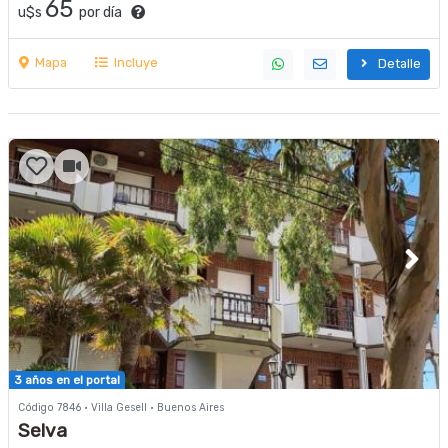
65
u$s
por día
Mapa
Incluye
Detalle
3 años en el portal
Código 7846 · Villa Gesell · Buenos Aires
Selva