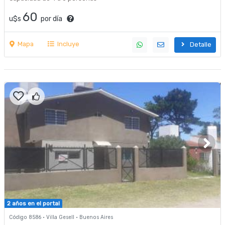
60
u$s
por día
Mapa
Incluye
Detalle
2 años en el portal
Código 8586 · Villa Gesell · Buenos Aires