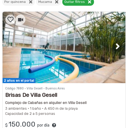
Por quincena
Mucama
Quitar filtros
2 años en el portal
Código 7880 · Villa Gesell · Buenos Aires
Brisas De Villa Gesell
Complejo de Cabañas en alquiler en Villa Gesell
3 ambientes · 1 baño · A 450 m de la playa
Capacidad de 2 a 5 personas
150.000
$
por día