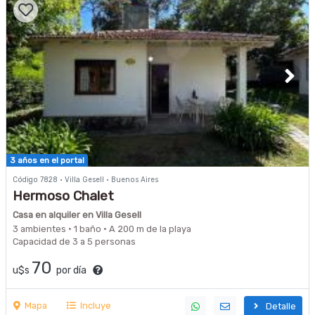
3 años en el portal
Código 7828 · Villa Gesell · Buenos Aires
Hermoso Chalet
Casa en alquiler en Villa Gesell
3 ambientes · 1 baño · A 200 m de la playa
Capacidad de 3 a 5 personas
70
u$s
por día
Mapa
Incluye
Detalle