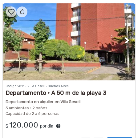
Código 9816 · Villa Gesell · Buenos Aires
Departamento · A 50 m de la playa 3
ambientes · 2 a 6 personas · 2 baños
Departamento en alquiler en Villa Gesell
3 ambientes · 2 baños
Capacidad de 2 a 6 personas
120.000
$
por día