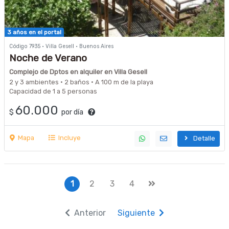
3 años en el portal
Código 7935 · Villa Gesell · Buenos Aires
Noche de Verano
Complejo de Dptos en alquiler en Villa Gesell
2 y 3 ambientes · 2 baños · A 100 m de la playa
Capacidad de 1 a 5 personas
60.000
$
por día
Mapa
Incluye
Detalle
1
2
3
4
Anterior
Siguiente