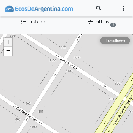
Listado
Filtros
3
1 resultados
+
−