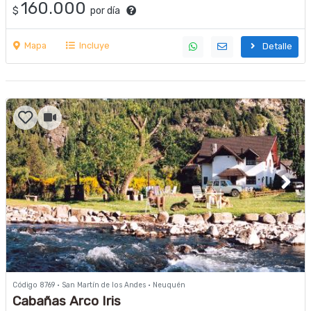
160.000
$
por día
Mapa
Incluye
Detalle
Código 8769 · San Martín de los Andes · Neuquén
Cabañas Arco Iris