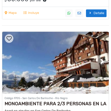
$
por día
Mapa
Incluye
Detalle
Código 9705 · San Carlos De Bariloche · Río Negro
MONOAMBIENTE PARA 2/3 PERSONAS EN LA
BASE DEL CERRO CATEDRAL
Apart en alquiler en San Carlos De Bariloche