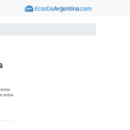
s
recios
en entre