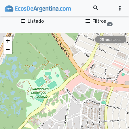
Listado
Filtros
3
25 resultados
+
−