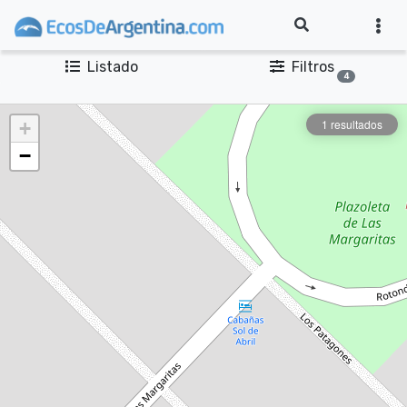
Listado
Filtros
4
1 resultados
+
−