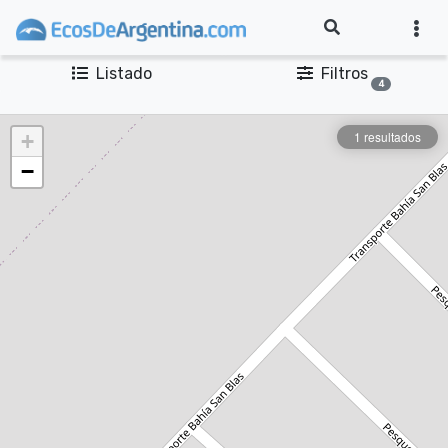
Listado
Filtros
4
1 resultados
+
−