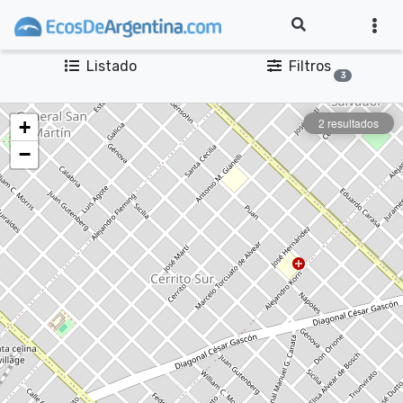
Listado
Filtros
3
2 resultados
+
−