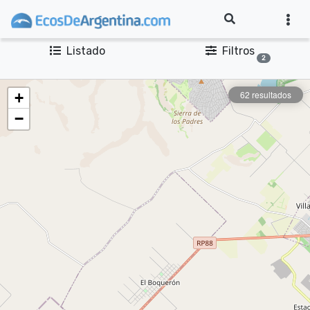
Listado
Filtros
2
62 resultados
+
−