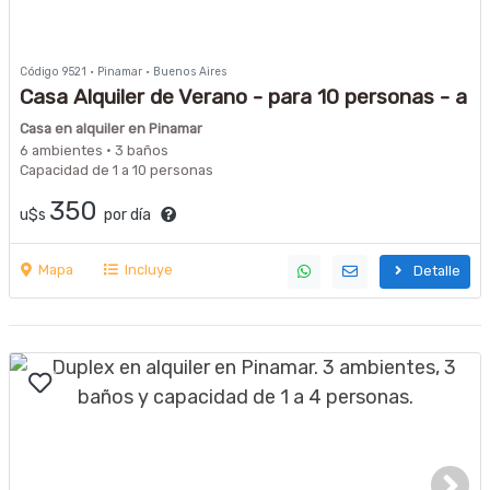
Código 9521 · Pinamar · Buenos Aires
Casa Alquiler de Verano - para 10 personas - a
200 metros de la playa y 400 metros de
Casa en alquiler en Pinamar
Buenge
6 ambientes · 3 baños
Capacidad de 1 a 10 personas
350
u$s
por día
Mapa
Incluye
Detalle