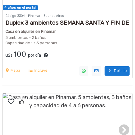
4 años en el portal
Código 3304 · Pinamar · Buenos Aires
Duplex 3 ambientes SEMANA SANTA Y FIN DE
SEMANA LARGOS
Casa en alquiler en Pinamar
3 ambientes · 2 baños
Capacidad de 1 a 5 personas
100
u$s
por día
Mapa
Incluye
Detalle