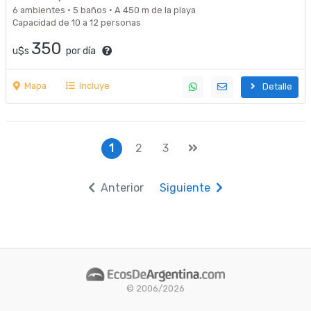
JOVENES!
6 ambientes · 5 baños · A 450 m de la playa
Capacidad de 10 a 12 personas
350
u$s
por día
Mapa
Incluye
Detalle
1
2
3
Anterior
Siguiente
© 2006/2026