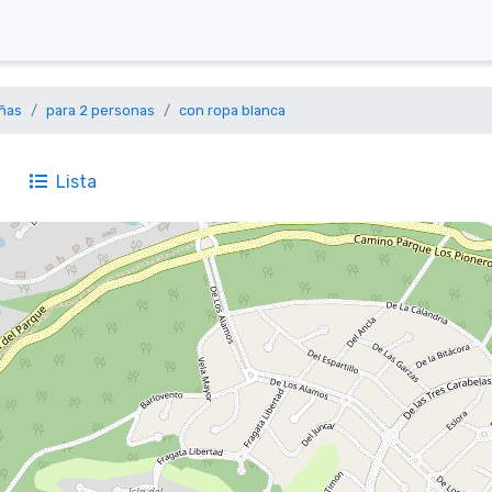
ñas
para 2 personas
con ropa blanca
Lista