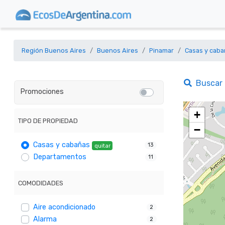
Región Buenos Aires
Buenos Aires
Pinamar
Casas y caba
Buscar
Promociones
+
TIPO DE PROPIEDAD
−
Casas y cabañas
13
quitar
Departamentos
11
COMODIDADES
Aire acondicionado
2
Alarma
2