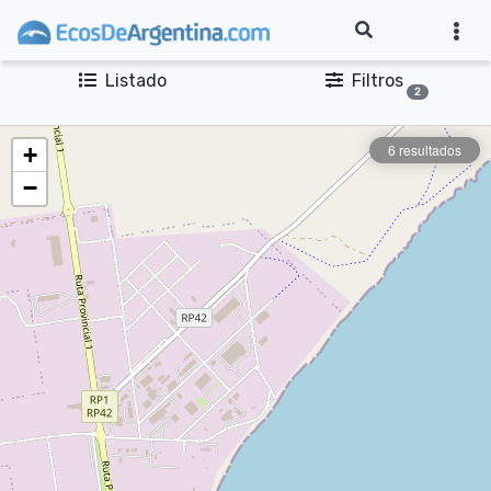
Listado
Filtros
2
6 resultados
+
−