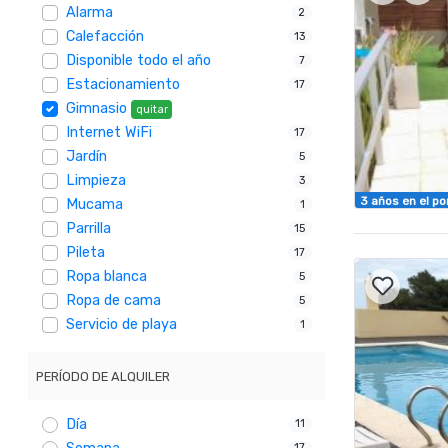
Alarma
2
Calefacción
13
Disponible todo el año
7
Estacionamiento
17
Gimnasio
quitar
Internet WiFi
17
Jardín
5
Limpieza
3
3 años en el po
Mucama
1
Parrilla
15
Pileta
17
Ropa blanca
5
Ropa de cama
5
Servicio de playa
1
PERÍODO DE ALQUILER
Día
11
17