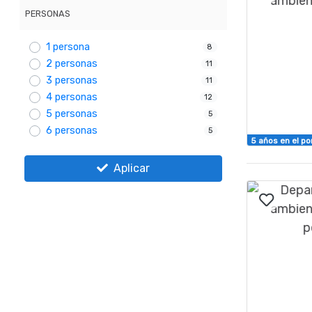
PERSONAS
1 persona
8
2 personas
11
3 personas
11
4 personas
12
5 personas
5
6 personas
5
5 años en el po
Aplicar