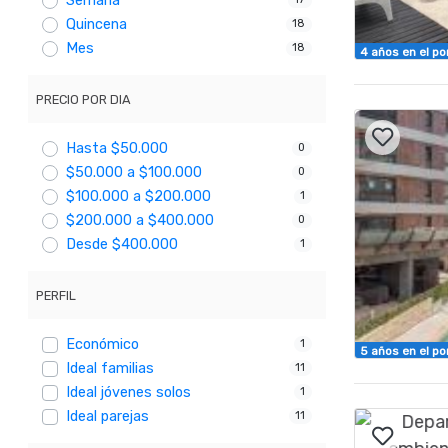
Semana
Quincena
18
Mes
18
4 años en el po
PRECIO POR DIA
Hasta $50.000
0
$50.000 a $100.000
0
$100.000 a $200.000
1
$200.000 a $400.000
0
Desde $400.000
1
PERFIL
Económico
1
5 años en el po
Ideal familias
11
Ideal jóvenes solos
1
Ideal parejas
11