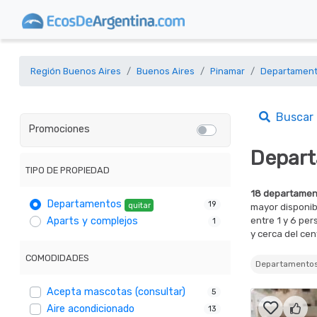
Región Buenos Aires
Buenos Aires
Pinamar
Departamen
Buscar
Promociones
Depart
TIPO DE PROPIEDAD
18 departament
Departamentos
19
quitar
mayor disponib
entre 1 y 6 pe
Aparts y complejos
1
y cerca del cen
COMODIDADES
Departament
Acepta mascotas (consultar)
5
Aire acondicionado
13