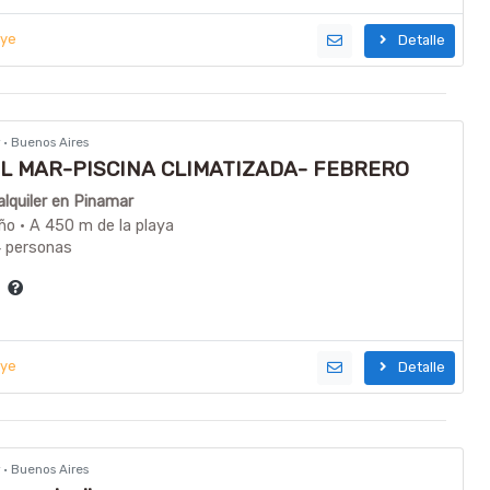
uye
Detalle
r · Buenos Aires
L MAR-PISCINA CLIMATIZADA- FEBRERO
 PARTIR DEL 15/02
lquiler en Pinamar
ño · A 450 m de la playa
4 personas
a
uye
Detalle
r · Buenos Aires