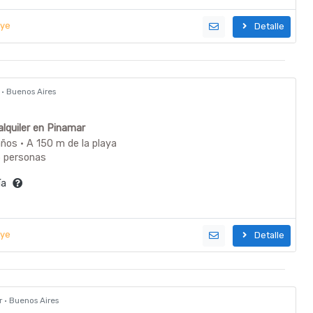
uye
Detalle
r · Buenos Aires
lquiler en Pinamar
ños · A 150 m de la playa
5 personas
día
uye
Detalle
r · Buenos Aires