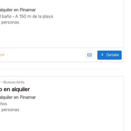
lquiler en Pinamar
1 baño · A 150 m de la playa
4 personas
uye
Detalle
r · Buenos Aires
en alquiler
lquiler en Pinamar
años
6 personas