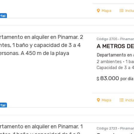
Mapa
Incl
rtal
Código 2705 · Pinama
A METROS DE
DISPONIBLE A
Departamento en a
2 ambientes · 1 ba
Capacidad de 3 a 
83.000
$
por dí
Mapa
Incl
rtal
Código 2723 · Pinama