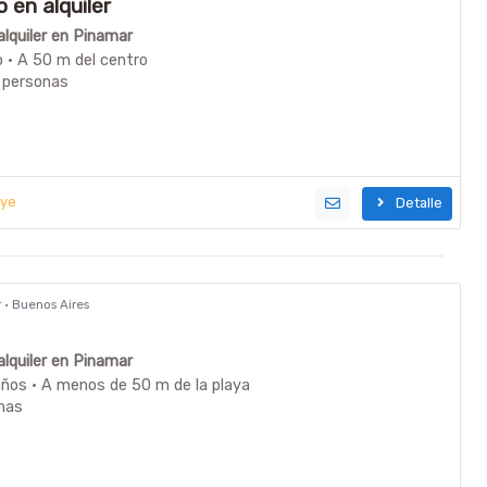
en alquiler
lquiler en Pinamar
o · A 50 m del centro
 personas
uye
Detalle
r · Buenos Aires
lquiler en Pinamar
ños · A menos de 50 m de la playa
nas