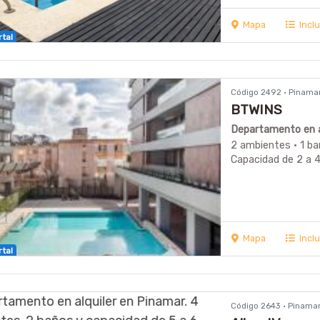
Mapa
Incl
rtal
Código 2492 · Pinama
BTWINS
Departamento en a
2 ambientes · 1 ba
Capacidad de 2 a 
Mapa
Incl
rtal
Código 2643 · Pinama