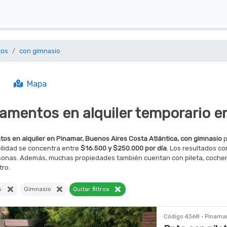
tos
con gimnasio
Mapa
amentos en alquiler temporario e
os en alquiler en Pinamar, Buenos Aires Costa Atlántica, con gimnasio
p
ilidad se concentra entre
$16.500 y $250.000 por día
. Los resultados c
rsonas. Además, muchas propiedades también cuentan con pileta, cochera 
tro.
os
Gimnasio
Quitar filtros
Código 4368 · Pinama