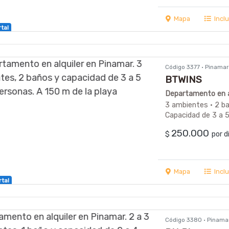
Mapa
Incl
rtal
Código 3377 · Pinama
BTWINS
Departamento en a
3 ambientes · 2 ba
Capacidad de 3 a 
250.000
$
por 
Mapa
Incl
rtal
Código 3380 · Pinama