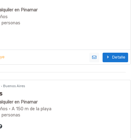
lquiler en Pinamar
años
6 personas
uye
Detalle
r · Buenos Aires
s
lquiler en Pinamar
ños · A 150 m de la playa
6 personas