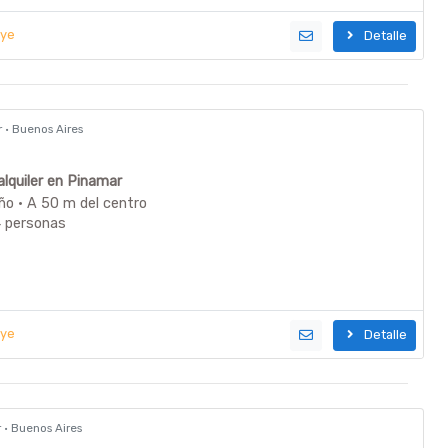
uye
Detalle
r · Buenos Aires
lquiler en Pinamar
ño · A 50 m del centro
4 personas
uye
Detalle
r · Buenos Aires