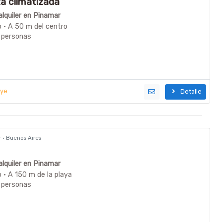
ta climatizada
lquiler en Pinamar
o · A 50 m del centro
 personas
uye
Detalle
r · Buenos Aires
lquiler en Pinamar
 · A 150 m de la playa
 personas