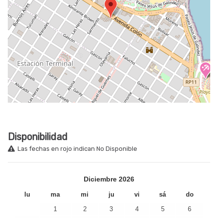
Disponibilidad
Las fechas en rojo indican No Disponible
Diciembre
2026
lu
ma
mi
ju
vi
sá
do
1
2
3
4
5
6