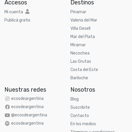
Accesos
Destinos
Mi cuenta
Pinamar
Publicá gratis
Valeria del Mar
Villa Gesell
Mar del Plata
Miramar
Necochea
Las Grutas
Costa del Este
Bariloche
Nuestras redes
Nosotros
ecosdeargentina
Blog
ecosdeargentina
Suscribite
@ecosdeargentina
Contacto
ecosdeargentina
En los medios