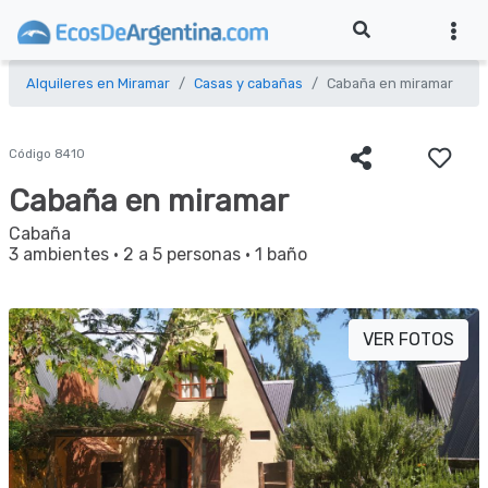
Alquileres en Miramar
Casas y cabañas
Cabaña en miramar
Código 8410
Cabaña en miramar
Cabaña
3 ambientes
·
2 a 5 personas
·
1 baño
VER FOTOS