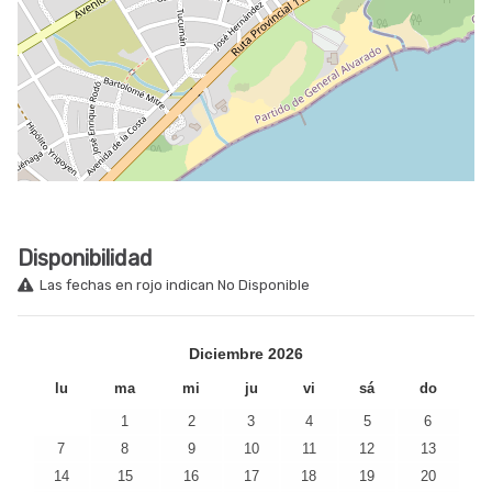
Disponibilidad
Las fechas en rojo indican No Disponible
Diciembre
2026
lu
ma
mi
ju
vi
sá
do
1
2
3
4
5
6
7
8
9
10
11
12
13
14
15
16
17
18
19
20