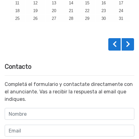
11
12
13
14
15
16
17
18
19
20
21
22
23
24
25
26
27
28
29
30
31
Contacto
Completá el formulario y contactate directamente con
el anunciante. Vas a recibir la respuesta al email que
indiques.