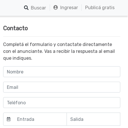
Ingresar
Publicá gratis
Buscar
Contacto
Completá el formulario y contactate directamente
con el anunciante. Vas a recibir la respuesta al email
que indiques.
Agosto
Agosto
2026
2026
do
ma
mi
sá
do
lun
mar
mié
jue
vie
sáb
lun
jue
vie
m
r
é
b
m