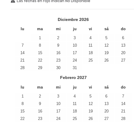
Las fechas en rojo indican No Disponible
Diciembre
2026
lu
ma
mi
ju
vi
sá
do
1
2
3
4
5
6
7
8
9
10
11
12
13
14
15
16
17
18
19
20
21
22
23
24
25
26
27
28
29
30
31
Febrero
2027
lu
ma
mi
ju
vi
sá
do
1
2
3
4
5
6
7
8
9
10
11
12
13
14
15
16
17
18
19
20
21
22
23
24
25
26
27
28