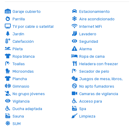
Garaje cubierto
Estacionamiento
Parrilla
Aire acondicionado
TV por cable o satelital
Internet WiFi
Jardín
Lavadero
Calefacción
Seguridad
Pileta
Alarma
Ropa blanca
Ropa de cama
Toallas
Heladera con freezer
Microondas
Secador de pelo
Plancha
Juegos de mesa, libros,
dvd
Gimnasio
No apto fumadores
No grupo jóvenes
Camaras de vigilancia
Vigilancia
Acceso para
discapacitados
Ducha adaptada
Spa
Sauna
Limpieza
SUM