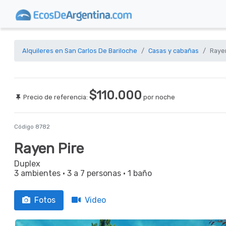
Alquileres en San Carlos De Bariloche
Casas y cabañas
Raye
$110.000
Precio de referencia:
por noche
Código 8782
Rayen Pire
Duplex
3 ambientes
·
3 a 7 personas
·
1 baño
Fotos
Video