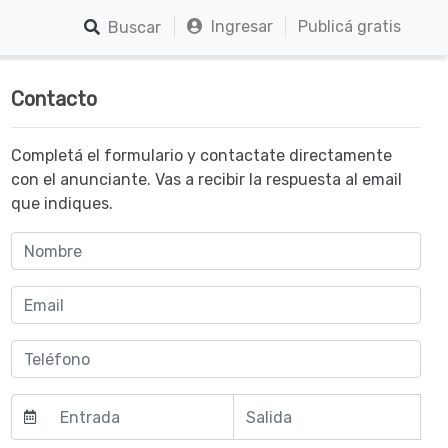
Ingresar
Publicá gratis
Buscar
Contacto
Completá el formulario y contactate directamente
con el anunciante. Vas a recibir la respuesta al email
que indiques.
Agosto
Agosto
2026
2026
do
ma
mi
sá
do
lun
mar
mié
jue
vie
sáb
lun
jue
vie
m
r
é
b
m