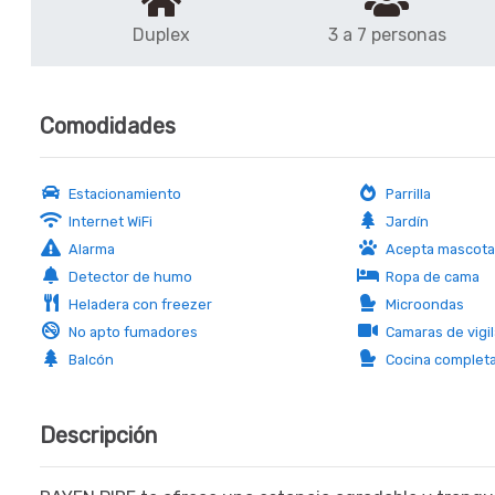
Duplex
3 a 7 personas
Comodidades
Estacionamiento
Parrilla
Internet WiFi
Jardín
Alarma
Acepta mascotas
Detector de humo
Ropa de cama
Heladera con freezer
Microondas
No apto fumadores
Camaras de vigil
Balcón
Cocina complet
Descripción