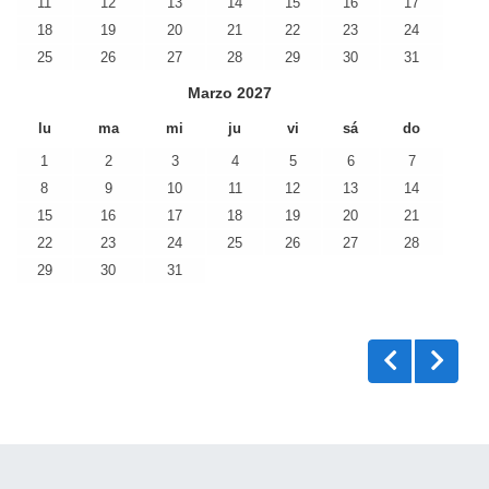
11
12
13
14
15
16
17
18
19
20
21
22
23
24
25
26
27
28
29
30
31
Marzo
2027
lu
ma
mi
ju
vi
sá
do
1
2
3
4
5
6
7
8
9
10
11
12
13
14
15
16
17
18
19
20
21
22
23
24
25
26
27
28
29
30
31