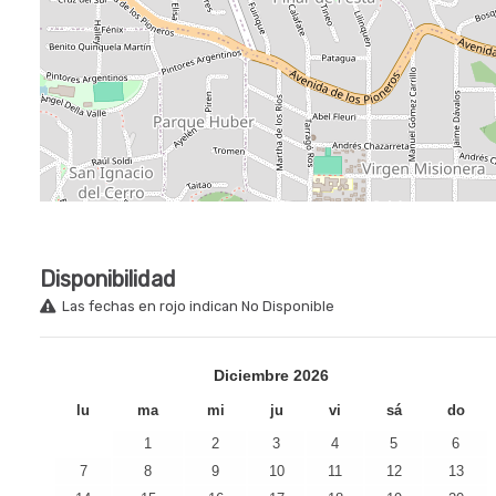
Disponibilidad
Las fechas en rojo indican No Disponible
Diciembre
2026
lu
ma
mi
ju
vi
sá
do
1
2
3
4
5
6
7
8
9
10
11
12
13