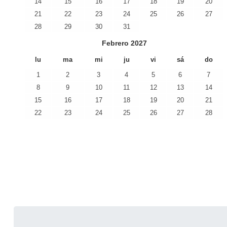
14
15
16
17
18
19
20
21
22
23
24
25
26
27
28
29
30
31
Febrero
2027
lu
ma
mi
ju
vi
sá
do
1
2
3
4
5
6
7
8
9
10
11
12
13
14
15
16
17
18
19
20
21
22
23
24
25
26
27
28