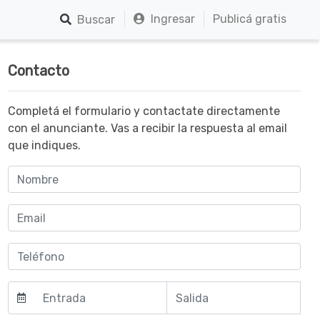
Ingresar
Publicá gratis
Buscar
Contacto
Completá el formulario y contactate directamente
con el anunciante. Vas a recibir la respuesta al email
que indiques.
Agosto
Agosto
2026
2026
do
ma
mi
sá
do
lun
mar
mié
jue
vie
sáb
lun
jue
vie
m
r
é
b
m