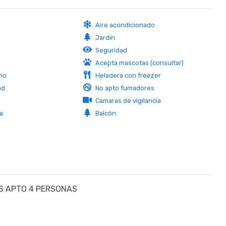
Aire acondicionado
Jardín
Seguridad
Acepta mascotas (consultar)
mo
Heladera con freezer
ad
No apto fumadores
Camaras de vigilancia
da
Balcón
TES APTO 4 PERSONAS