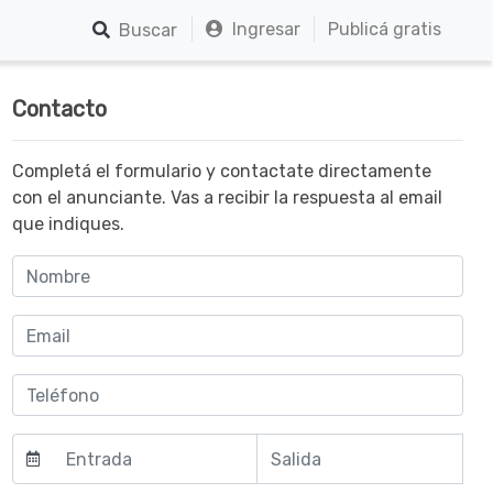
Ingresar
Publicá gratis
Buscar
Contacto
Completá el formulario y contactate directamente
con el anunciante. Vas a recibir la respuesta al email
que indiques.
Agosto
Agosto
2026
2026
do
ma
mi
sá
do
lun
mar
mié
jue
vie
sáb
lun
jue
vie
m
r
é
b
m