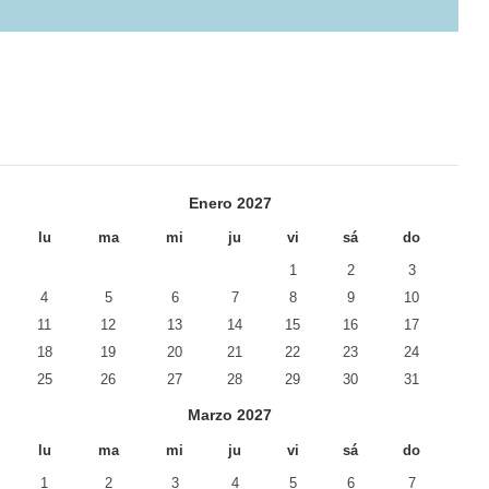
Enero
2027
lu
ma
mi
ju
vi
sá
do
1
2
3
4
5
6
7
8
9
10
11
12
13
14
15
16
17
18
19
20
21
22
23
24
25
26
27
28
29
30
31
Marzo
2027
lu
ma
mi
ju
vi
sá
do
1
2
3
4
5
6
7