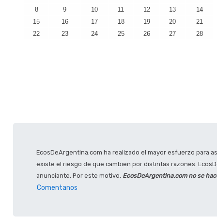
8
9
10
11
12
13
14
15
16
17
18
19
20
21
22
23
24
25
26
27
28
EcosDeArgentina.com ha realizado el mayor esfuerzo para ase
existe el riesgo de que cambien por distintas razones. EcosDe
anunciante. Por este motivo,
EcosDeArgentina.com no se hace 
Comentanos