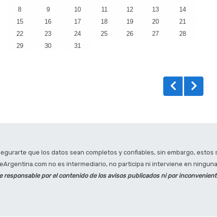
8
9
10
11
12
13
14
15
16
17
18
19
20
21
22
23
24
25
26
27
28
29
30
31
gurarte que los datos sean completos y confiables, sin embargo, estos s
Argentina.com no es intermediario, no participa ni interviene en ninguna 
responsable por el contenido de los avisos publicados ni por inconvenien