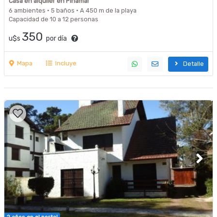
Casa en alquiler en Pinamar
JOVENES!
6 ambientes · 5 baños · A 450 m de la playa
Capacidad de 10 a 12 personas
350
u$s
por día
Mapa
Incluye
Detalle
2 años en el portal