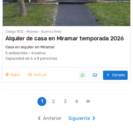
Código 9272 · Miramar · Buenos Aires
Alquiler de casa en Miramar temporada 2026
cerca de la playa
Casa en alquiler en Miramar
5 ambientes · 4 baños
Capacidad de 6 a 8 personas
Mapa
Incluye
Detalle
1
2
3
4
Anterior
Siguiente