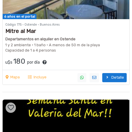
6 años en el portal
Código 775 · Ostende · Buenos Aires
Mitre al Mar
Departamentos en alquiler en Ostende
1 y 2 ambiente · 1 baño · A menos de 50 m de la playa
Capacidad de 1 a 4 personas
180
u$s
por día
Mapa
Incluye
Detalle