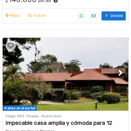
$
por día
Mapa
Incluye
Detalle
4 años en el portal
Código 3303 · Pinamar · Buenos Aires
Impecable casa amplia y cómoda para 12
personas NO ACEPTAMOS GRUPOS DE