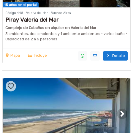
15 años en el portal
Código 448 · Valeria del Mar · Buenos Aires
Piray Valeria del Mar
Complejo de Cabañas en alquiler en Valeria del Mar
3 ambientes, dos ambientes y 1 ambiente ambientes · varios baño ·
Capacidad de 2 a 6 personas
A 150 m de la playa
Mapa
Incluye
Detalle