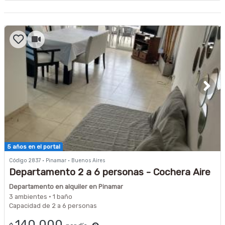
5 años en el portal
Código 2837 · Pinamar · Buenos Aires
Departamento 2 a 6 personas - Cochera Aire
Acond a 6 cuadras del Mar
Departamento en alquiler en Pinamar
3 ambientes · 1 baño
Capacidad de 2 a 6 personas
140.000