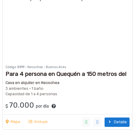
Código 8899 · Necochea · Buenos Aires
Para 4 persona en Quequén a 150 metros del
mar. DRTV. Parrilla WIFI
Casa en alquiler en Necochea
3 ambientes · 1 baño
Capacidad de 1 a 4 personas
70.000
$
por día
Mapa
Incluye
Detalle