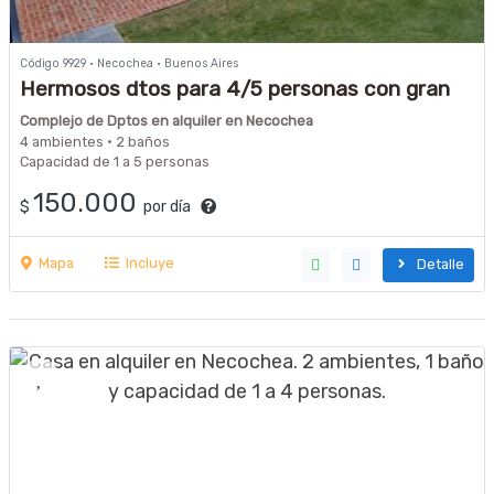
Código 9929 · Necochea · Buenos Aires
Hermosos dtos para 4/5 personas con gran
parque y pileta de natacion
Complejo de Dptos en alquiler en Necochea
4 ambientes · 2 baños
Capacidad de 1 a 5 personas
150.000
$
por día
Mapa
Incluye
Detalle