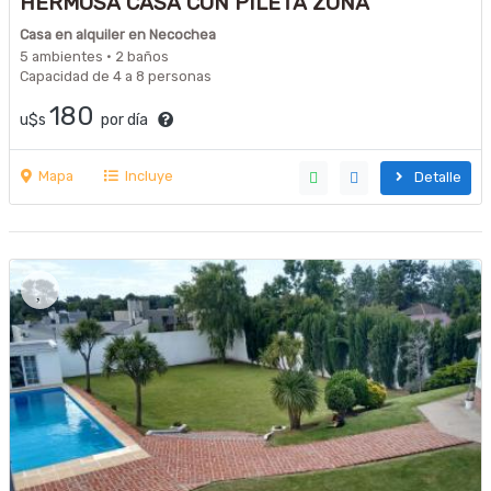
HERMOSA CASA CON PILETA ZONA
PARQUE/PLAYA
Casa en alquiler en Necochea
5 ambientes · 2 baños
Capacidad de 4 a 8 personas
180
u$s
por día
Mapa
Incluye
Detalle