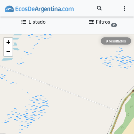
Listado
Filtros
2
9 resultados
+
−