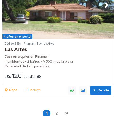
4 años en el portal
Código 3536 · Pinamar · Buenos Aires
Las Artes
Casa en alquiler en Pinamar
4 ambientes · 2 baños · A 300 m de la playa
Capacidad de 1 a 5 personas
120
u$s
por día
Mapa
Incluye
Detalle
1
2