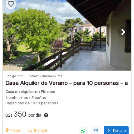
Código 9521 · Pinamar · Buenos Aires
Casa Alquiler de Verano - para 10 personas - a
200 metros de la playa y 400 metros de
Casa en alquiler en Pinamar
Buenge
6 ambientes · 3 baños
Capacidad de 1 a 10 personas
350
u$s
por día
Mapa
Incluye
Detalle