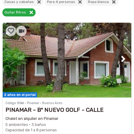
Casas y cabañas
Para 4 personas
Ropa blanca
Quitar filtros
2 años en el portal
Código 8566 · Pinamar · Buenos Aires
PINAMAR - Bº NUEVO GOLF - CALLE
BESUGO-
Chalet en alquiler en Pinamar
5 ambientes · 3 baños
Capacidad de 1 a 8 personas