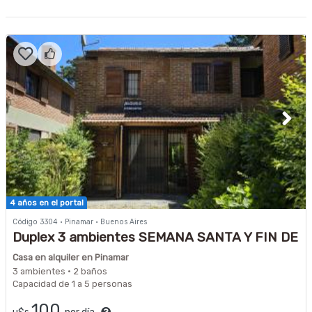
4 años en el portal
Código 3304 · Pinamar · Buenos Aires
Duplex 3 ambientes SEMANA SANTA Y FIN DE
SEMANA LARGOS
Casa en alquiler en Pinamar
3 ambientes · 2 baños
Capacidad de 1 a 5 personas
100