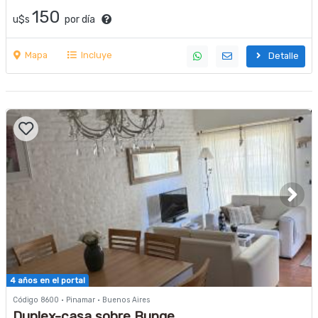
150
u$s
por día
Mapa
Incluye
Detalle
4 años en el portal
Código 8600 · Pinamar · Buenos Aires
Duplex-casa sobre Bunge