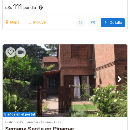
111
u$s
por día
Mapa
Incluye
Detalle
5 años en el portal
Código 2522 · Pinamar · Buenos Aires
Semana Santa en Pinamar