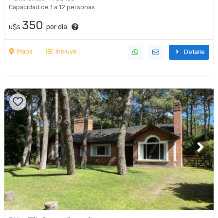
Capacidad de 1 a 12 personas
350
u$s
por día
Mapa
Incluye
Detalle