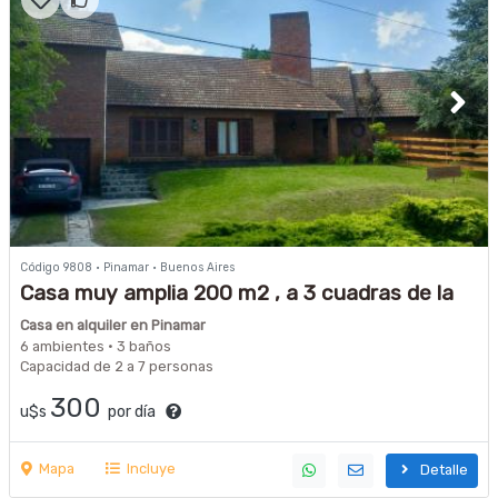
Código 9808 · Pinamar · Buenos Aires
Casa muy amplia 200 m2 , a 3 cuadras de la
playa y 3 del centro, Libertador y Sirena
Casa en alquiler en Pinamar
6 ambientes · 3 baños
Capacidad de 2 a 7 personas
300
u$s
por día
Mapa
Incluye
Detalle